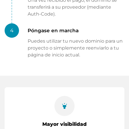
Una vez recibido el pago, el dominio se
transferirá a su proveedor (mediante
Auth-Code).
4
Póngase en marcha
Puedes utilizar tu nuevo dominio para un
proyecto o simplemente reenviarlo a tu
página de inicio actual.
highlight
Mayor visibilidad