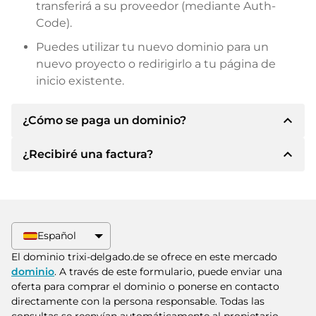
transferirá a su proveedor (mediante Auth-
Code).
Puedes utilizar tu nuevo dominio para un
nuevo proyecto o redirigirlo a tu página de
inicio existente.
expand_less
¿Cómo se paga un dominio?
expand_less
¿Recibiré una factura?
Tras llegar a un acuerdo, el propietario le
informará de los detalles del pago. A
continuación, el propietario le facilitará los datos
Sí, el vendedor le enviará la factura
bancarios SEPA y, si lo desea, también le ofrecerá
correspondiente. Para precios de compra
Paypal u otros métodos de pago.
superiores, también recibirá un contrato de
Español
compra adicional si lo solicita.
Indique siempre el nombre de dominio y el
El dominio trixi-delgado.de se ofrece en este mercado
número de factura al realizar la transferencia.
dominio
. A través de este formulario, puede enviar una
oferta para comprar el dominio o ponerse en contacto
directamente con la persona responsable. Todas las